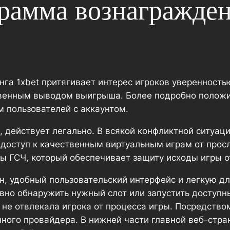
рамма вознагражден
нга 1xbet притягивает интерес игроков уверенност
овенным выводом выигрыша. Более подробно положи
 пользователей с аккаунтом.
, действует легально. В всякой конфликтной ситуац
доступ к качественным виртуальным играм от просл
 ГСЧ, который обеспечивает защиту исходы игры о
н, удобный пользовательский интерфейс и легкую дл
вно обнаружить нужный слот или запустить доступны
не отвлекала игрока от процесса игры. Посредство
анного провайдера. В нижней части главной веб-ст