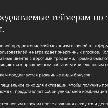
редлагаемые геймерам по
т.
чевой продвиженческий механизм игровой платфор
ользователей и награждает энергичных игроков. Ко
азные ивенты с дорогими трофеями. Премии бывают
свящаются к праздничным событиям или ключевым с
окам предлагаются различные виды бонусов:
специальное окно для активации, чтобы получить п
иножды, представляет собой уникальное комбинация
ется новым игрокам после создания аккаунта и депо