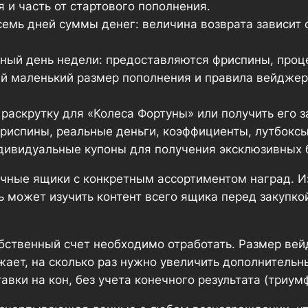
 и часть от стартового пополнения.
семь дней суммы денег: величина возврата зависит 
нный день недели: предоставляются фриспины, проц
ый маленький размер пополнения и правила вейдже
раскрутку для «Колеса Фортуны» или получить его 
риспины, реальные деньги, коэффициенты, лутбокс
дивидуальные купоны для получения эксклюзивных 
очные ящики с конкретным ассортиментом наград. И
ь может изучить контент всего ящика перед закупко
бственный счет необходимо отработать. Размер вей
ает, на сколько раз нужно увеличить дополнительн
вки на кон, без учета конечного результата (триумф