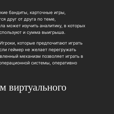
ие бандиты, карточные игры,
ся друг от друга по теме,
ла может изучить аналитику, в которых
используют и сумма выигрыша.
Игроки, которые предпочитают играть
 если геймер не желает перегружать
вленный механизм позволяет играть в
 операционной системы, оперативно
м виртуального