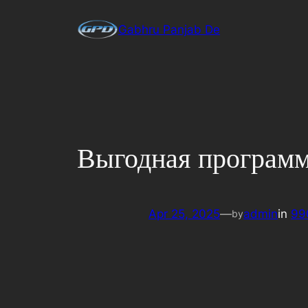
Skip
Gabhru Panjab De
to
content
Выгодная программ
Apr 25, 2025
—
admin
in
99
by