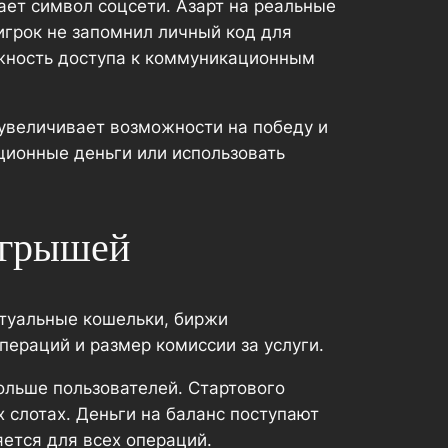
ает символ соцсети. Азарт на реальные
 игрок не запомнил личный код для
можность доступа к коммуникационным
 увеличивает возможности на победу и
ционные деньги или использовать
игрышей
туальные кошельки, биржи
пераций и размер комиссии за услуги.
ольше пользователей. Стартового
 слотах. Деньги на баланс поступают
яется для всех операций.