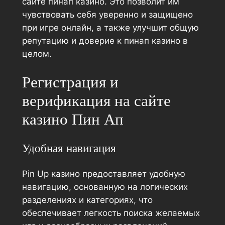
сайте пинап казино. Это позволит им
чувствовать себя уверенно и защищено
при игре онлайн, а также улучшит общую
репутацию и доверие к пинап казино в
целом.
Регистрация и
верификация на сайте
казино Пин Ап
Удобная навигация
Pin Up казино предоставляет удобную
навигацию, основанную на логических
разделениях и категориях, что
обеспечивает легкость поиска желаемых