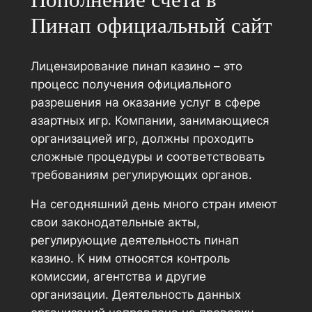
Пинап официальный сайт
Лицензирование пинап казино – это
процесс получения официального
разрешения на оказание услуг в сфере
азартных игр. Компании, занимающиеся
организацией игр, должны проходить
сложные процедуры и соответствовать
требованиям регулирующих органов.
На сегодняшний день много стран имеют
свои законодательные акты,
регулирующие деятельность пинап
казино. К ним относятся контроль
комиссии, агентства и другие
организации. Деятельность данных