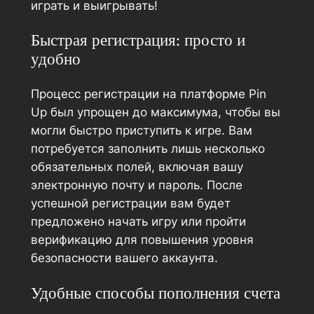
играть и выигрывать!
Быстрая регистрация: просто и
удобно
Процесс регистрации на платформе Pin
Up был упрощен до максимума, чтобы вы
могли быстро приступить к игре. Вам
потребуется заполнить лишь несколько
обязательных полей, включая вашу
электронную почту и пароль. После
успешной регистрации вам будет
предложено начать игру или пройти
верификацию для повышения уровня
безопасности вашего аккаунта.
Удобные способы пополнения счета