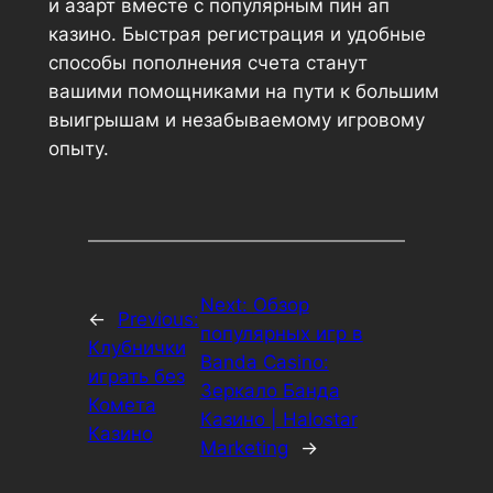
и азарт вместе с популярным пин ап
казино. Быстрая регистрация и удобные
способы пополнения счета станут
вашими помощниками на пути к большим
выигрышам и незабываемому игровому
опыту.
Next:
Обзор
←
Previous:
популярных игр в
Клубнички
Banda Casino:
играть без
Зеркало Банда
Комета
Казино | Halostar
Казино
Marketing
→