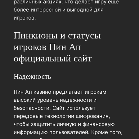
различных акциях, что делает игру еще
более интересной и выгодной для
игроков.
Пинкионы и статусы
игроков Пин Ап
официальный сайт
Надежность
Пин Ап казино предлагает игрокам
высокий уровень надежности и
безопасности. Сайт использует
передовые технологии шифрования,
чтобы защитить личную и финансовую
информацию пользователей. Кроме того,