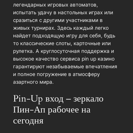
легендарных игровых автоматов,
испытать удачу в настольных играх или
сразиться с другими участниками в
живых турнирах. Здесь каждый легко
найдет подходящую игру для себя, будь
то классические слоты, карточные или
рулетка. А круглосуточная поддержка и
высокое качество сервиса pin up казино
гарантируют незабываемые впечатления
и полное погружение в атмосферу
азартного мира.
Pin-Up вход – зеркало
Пин-Ап рабочее на
сегодня