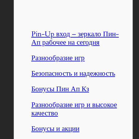
Содержимое
Pin-Up вход – зеркало Пин-
Ап рабочее на сегодня
Разнообразие игр
Безопасность и надежность
Бонусы Пин Ап Кз
Разнообразие игр и высокое
качество
Бонусы и акции