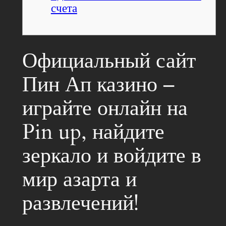
счета
Официальный сайт
Пин Ап казино –
играйте онлайн на
Pin up, найдите
зеркало и войдите в
мир азарта и
развлечений!