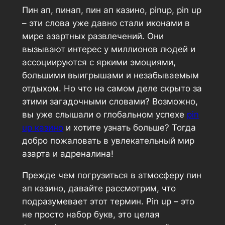
Пин ап, пинап, пин ап казино, pinup, pin up
– эти слова уже давно стали иконами в
мире азартных развлечений. Они
вызывают интерес у миллионов людей и
ассоциируются с яркими эмоциями,
большими выигрышами и незабываемым
отдыхом. Но что на самом деле скрыто за
этими загадочными словами? Возможно,
вы уже слышали о глобальном успехе
pin
up казино
и хотите узнать больше? Тогда
добро пожаловать в увлекательный мир
азарта и адреналина!
Прежде чем погрузиться в атмосферу пин
ап казино, давайте рассмотрим, что
подразумевает этот термин. Pin up – это
не просто набор букв, это целая