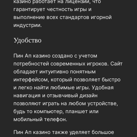
казино работает на лицензии, что
гарантирует честность игры и
выполнение всех стандартов игорной
индустрии.
Удобство
Пин Ап казино создано с учетом
потребностей современных игроков. Сайт
обладает интуитивно понятным
интерфейсом, который позволяет быстро
и легко найти любимые игры. Удобная
навигация и отзывчивый дизайн
позволяют играть на любом устройстве,
будь то компьютер, планшет или
мобильный телефон.
Пин Ап казино также уделяет большое