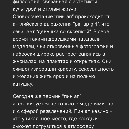
философия, связанная с эстетикой,
культурой и стилем жизни.
Словосочетание “пин ап” происходит от
английского выражения “pin up girl”, что
означает “девушка со скрепкой”. В свое
время такими девушками называли
моделей, чьи откровенные фотографии и
наброски широко распространялись в
журналах, на плакатах и открытках. Они
символизировали красоту, сексуальность
и желание жить ярко и на полную
катушку.
Сегодня же термин “пин ап”
ассоциируется не только с моделями, но
и с сферой развлечений. Пин ап казино –
это уникальное место, где каждый
сможет погрузиться в атмосферу