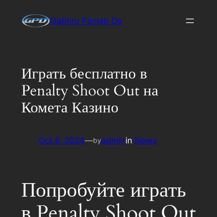
Skip
Gabhru Panjab De
to
content
Играть бесплатно в
Penalty Shoot Out на
Комета Казино
Oct 8, 2024
—
admin
in
News
by
Попробуйте играть
в Penalty Shoot Out