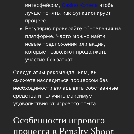
интерфейсом,
Casino Kometa
чтобы
лучше понять, как функционирует
процесс.
Регулярно проверяйте обновления на
платформе. Часто можно найти
новые предложения или акции,
которые позволяют продолжать
участие без затрат.
Следуя этим рекомендациям, вы
сможете насладиться процессом без
необходимости вкладывать собственные
средства и получить максимум
удовольствия от игрового опыта.
Особенности игрового
процесса в Penalty Shoot