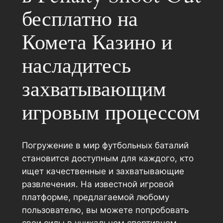
бесплатно на
Комета Казино и
насладитесь
захватывающим
игровым процессом
Погружение в мир футбольных баталий
становится доступным для каждого, кто
ищет качественные и захватывающие
развлечения. На известной игровой
платформе, предлагаемой любому
пользователю, вы можете попробовать