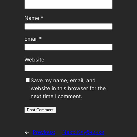
Name
*
Email
*
Website
Save my name, email, and
website in this browser for the
next time I comment.
←
Previous:
Next:
Клубнички