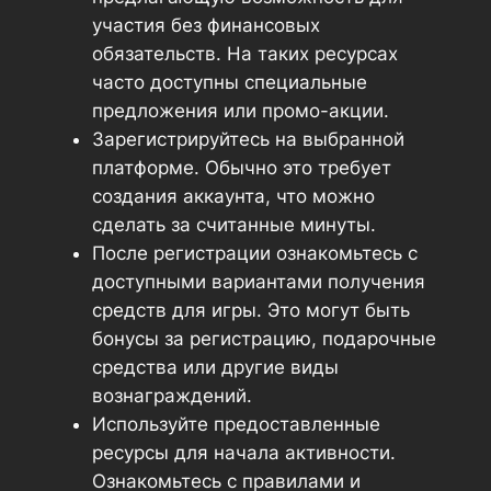
участия без финансовых
обязательств. На таких ресурсах
часто доступны специальные
предложения или промо-акции.
Зарегистрируйтесь на выбранной
платформе. Обычно это требует
создания аккаунта, что можно
сделать за считанные минуты.
После регистрации ознакомьтесь с
доступными вариантами получения
средств для игры. Это могут быть
бонусы за регистрацию, подарочные
средства или другие виды
вознаграждений.
Используйте предоставленные
ресурсы для начала активности.
Ознакомьтесь с правилами и